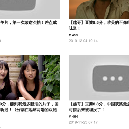
战争片，第一次敢这么拍！差点成
【越哥】豆瓣8.5分，唯美的不像
味道！
# 459
8
2019-12-04 10:14
.9分，赚到我最多眼泪的片子，国
【越哥】豆瓣8.8分，中国获奖最
没听过！《分割在地球两端的双胞
可惜后来被埋没了！
# 464
2019-11-23 07:17
7