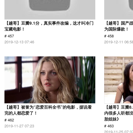
【越哥】豆瓣9.1分，真实事件改编，这才叫冷门
【越哥】国产
宝藏电影！
为国际爆款！
# 457
# 458
2019-12-13 07:46
2019-12-11 06:5
【越哥】被誉为“恋爱百科全书”的电影，据说看
【越哥】豆瓣8
完的人都恋爱了！
内很多人听都
胎姐妹》
# 462
2019-11-27 07:23
# 463
2019-11-25 07:3