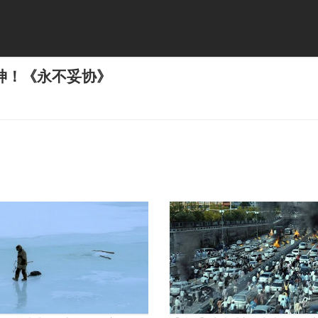
神！《永不妥协》