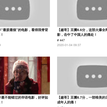
7年“最脏最狠”的电影，看得我脊背
【越哥】豆瓣8.6分，这部火爆全
麻！
影，击中了中国人的痛处！
# 447
9
2020-01-04 09:37
9年最不能错过的华语电影，好评如
【越哥】豆瓣8.7分，一部唯美的
级！
成年人的痛！