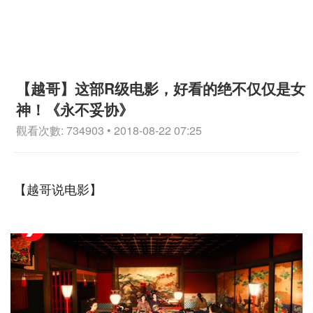
【越哥】这部R级电影，好看的绝不仅仅是女
神！《永不妥协》
觀看次數: 734903 • 2018-08-22 07:25
【越哥说电影】