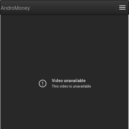
AndroMoney
Tog
nav