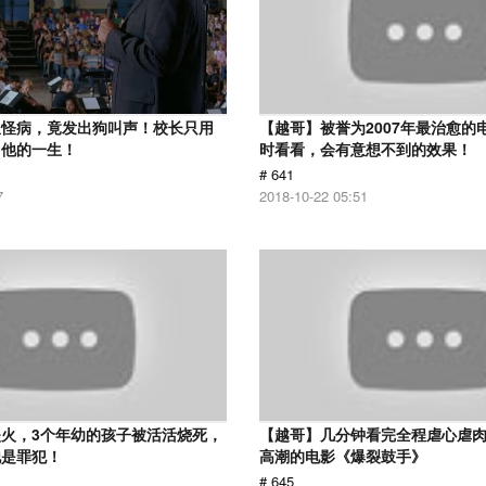
患怪病，竟发出狗叫声！校长只用
【越哥】被誉为2007年最治愈的
了他的一生！
时看看，会有意想不到的效果！
# 641
7
2018-10-22 05:51
火，3个年幼的孩子被活活烧死，
【越哥】几分钟看完全程虐心虐
他是罪犯！
高潮的电影《爆裂鼓手》
# 645