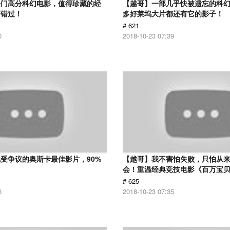
冷门高分科幻电影，值得珍藏的经
【越哥】一部几乎快被遗忘的科
可错过！
多好莱坞大片都还有它的影子！
# 621
0
2018-10-23 07:39
受争议的奥斯卡最佳影片，90%
【越哥】我不害怕失败，只怕从
！
会！重温经典竞技电影《百万宝
# 625
6
2018-10-23 07:35