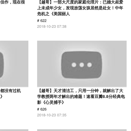
幻佳作，现在很
【越哥】一部大尺度的家庭伦理片：已婚大叔爱
上未成年少女，发现放荡女孩居然是处女！中年
危机之《美国丽人
# 622
2018-10-23 07:38
来都没有过机
【越哥】天才清洁工，只用一分钟，就解出了大
贝》
学教授两年才解出的难题！速看豆瓣8.8分经典电
影《心灵捕手》
# 626
2018-10-23 07:35