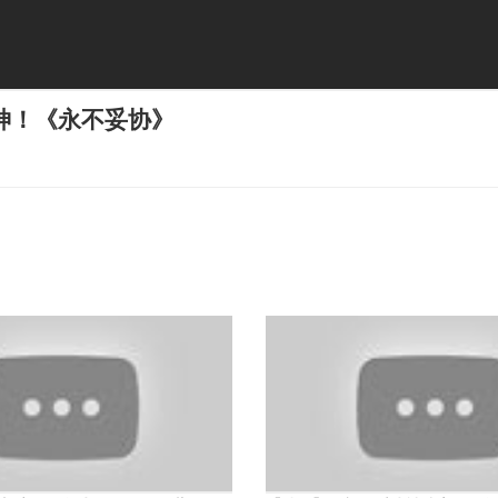
神！《永不妥协》