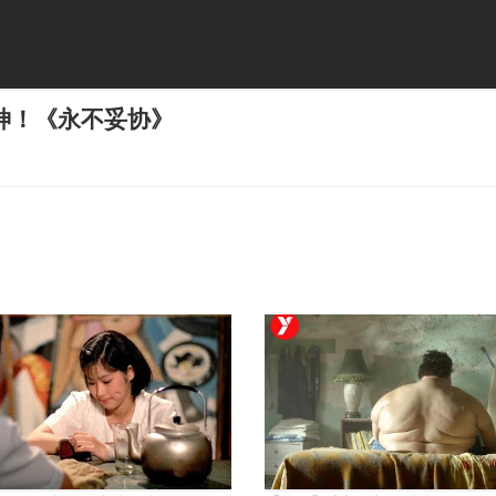
神！《永不妥协》