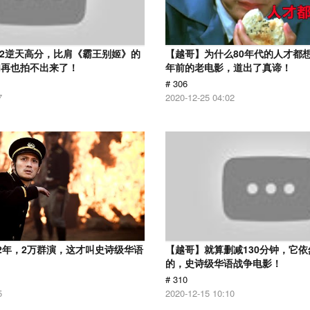
.2逆天高分，比肩《霸王别姬》的
【越哥】为什么80年代的人才都想
们再也拍不出来了！
年前的老电影，道出了真谛！
# 306
7
2020-12-25 04:02
2年，2万群演，这才叫史诗级华语
【越哥】就算删减130分钟，它
的，史诗级华语战争电影！
# 310
5
2020-12-15 10:10