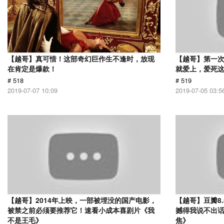
【越哥】真可惜！这部奇幻巨作生不逢时，放现
【越哥】第一
在肯定是爆款！
就爱上，爱死
# 518
# 519
2019-07-07 10:09
2019-07-05 03:5
【越哥】2014年上映，一部被埋没的国产电影，
【越哥】豆瓣8
被禁之前必须要推荐它！速看小成本喜剧片《我
撼得我说不出
不是王毛》
焦》