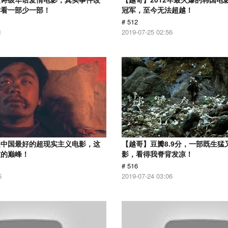
作看一部少一部！
冠军，至今无法超越！
# 512
1
2019-07-25 02:56
是中国最好的超现实主义电影，这
【越哥】豆瓣8.9分，一部既生猛
技的巅峰！
影，看得我脊背发凉！
# 516
5
2019-07-24 03:06