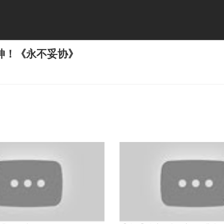
神！《永不妥协》