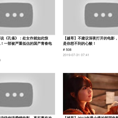
解说《孔雀》：处女作就如此惊
【越哥】不建议深夜打开的电影
见！一部被严重低估的国产青春电
是你想不到的心酸！
# 508
2019-07-31 07:41
9
史诗级华语爱情电影，真实事件改
【越哥】2012年最火爆的韩国电