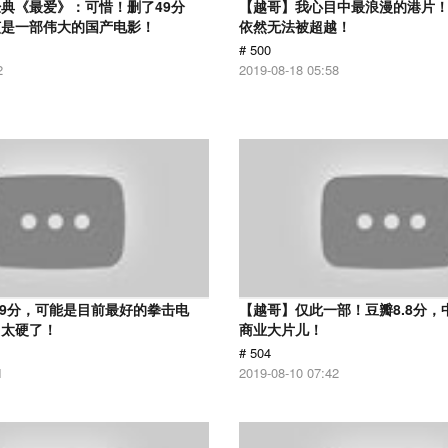
典《最爱》：可惜！删了49分
【越哥】我心目中最浪漫的港片！
该是一部伟大的国产电影！
依然无法被超越！
# 500
2
2019-08-18 05:58
.9分，可能是目前最好的拳击电
【越哥】仅此一部！豆瓣8.8分，
，太硬了！
商业大片儿！
# 504
1
2019-08-10 07:42