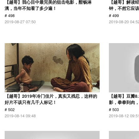
【越哥】我心目中最完美的狙击电影，酣畅淋
【越哥】解读经
漓，当年不知看了多少遍！
钟，不然它应
# 498
# 499
2019-08-27 07:50
2019-08-20 04:5
【越哥】2019年冷门佳片，真实又残忍，这样的
【越哥】豆瓣8
好片不该只有几千人标记！
影，拳拳到肉
# 502
# 503
2019-08-14 09:48
2019-08-12 09:5