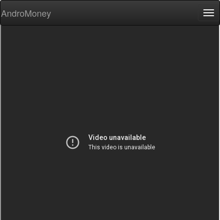
AndroMoney
Tog
nav