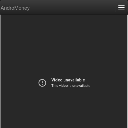
AndroMoney
Tog
nav