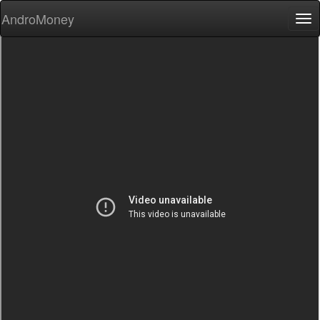
AndroMoney
Tog
nav