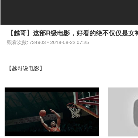
【越哥】这部R级电影，好看的绝不仅仅是女
觀看次數: 734903 • 2018-08-22 07:25
【越哥说电影】