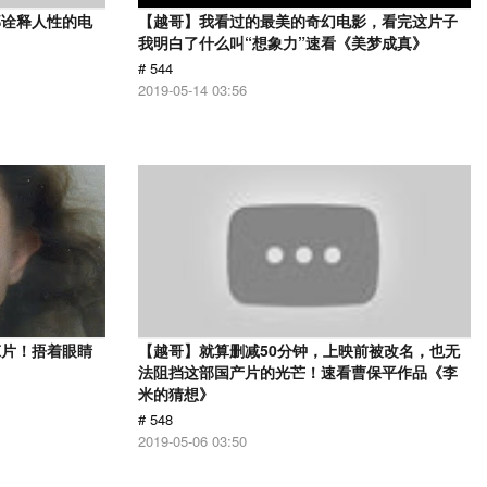
部诠释人性的电
【越哥】我看过的最美的奇幻电影，看完这片子
》
我明白了什么叫“想象力”速看《美梦成真》
# 544
2019-05-14 03:56
悚片！捂着眼睛
【越哥】就算删减50分钟，上映前被改名，也无
法阻挡这部国产片的光芒！速看曹保平作品《李
米的猜想》
# 548
2019-05-06 03:50