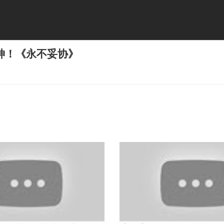
神！《永不妥协》