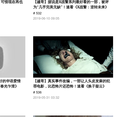
，可惜现在再也
【越哥】据说是X战警系列最好看的一部，被评
》
为“几乎完美无缺”！速看《X战警：逆转未来》
# 532
2019-06-10 09:05
最好的华语爱情
【越哥】真实事件改编，一部让人头皮发麻的犯
《春光乍泄》
罪电影，比恐怖片还恐怖！速看《换子疑云》
# 536
2019-05-31 03:32