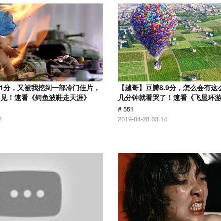
.1分，又被我挖到一部冷门佳片，
【越哥】豆瓣8.9分，怎么会有这
多见！速看《鳄鱼波鞋走天涯》
几分钟就看哭了！速看《飞屋环
# 551
2
2019-04-28 03:14