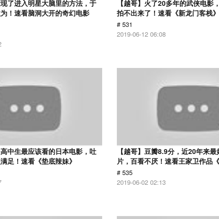
发现了进入明星大脑里的方法，于
【越哥】火了20多年的武侠电影
欲为！速看脑洞大开的奇幻电影
拍不出来了！速看《新龙门客栈
# 531
2019-06-12 06:08
2
是高中生最应该看的日本电影，吐
【越哥】豆瓣8.9分，近20年来
很满足！速看《垫底辣妹》
片，百看不厌！速看王家卫作品
# 535
7
2019-06-02 02:13