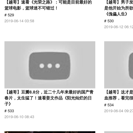
【越哥】速看《光荣之路》：可能是目前最好的
【越哥】男子
篮球电影，篮球迷不可错过！
是他开始为所
《傀儡人生》
# 529
2019-06-14 03:58
# 530
2019-06-12 06:1
【越哥】豆瓣8.8分，近二十几年来最好的国产青
【越哥】这才
春片，太生猛了！速看姜文作品《阳光灿烂的日
血推荐，看完
子》
# 534
# 533
2019-06-04 09:2
2019-06-10 08:43