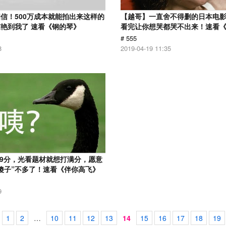
信！500万成本就能拍出来这样的
【越哥】一直舍不得删的日本电
艳到我了 速看《钢的琴》
看完让你想哭都哭不出来！速看
# 555
8
2019-04-19 11:35
.9分，光看题材就想打满分，愿意
傻子”不多了！速看《伴你高飞》
9
1
2
…
10
11
12
13
14
15
16
17
18
19