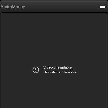
AndroMoney
Tog
nav