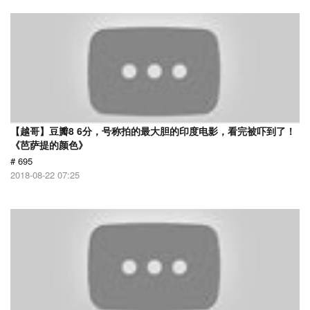
【越哥】豆瓣8 6分，号称拍的最大胆的印度电影，看完被吓到了！
《芭萨提的颜色》
# 695
2018-08-22 07:25