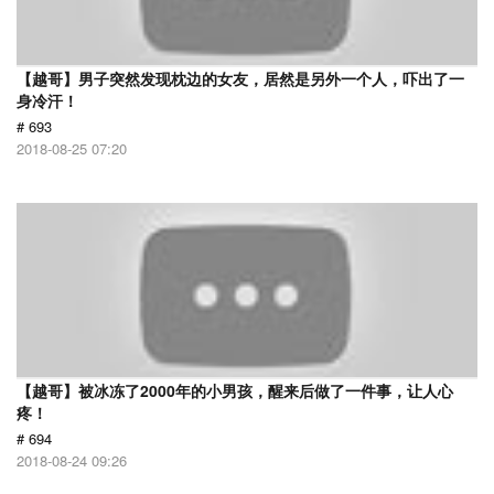
【越哥】男子突然发现枕边的女友，居然是另外一个人，吓出了一
身冷汗！
# 693
2018-08-25 07:20
【越哥】被冰冻了2000年的小男孩，醒来后做了一件事，让人心
疼！
# 694
2018-08-24 09:26