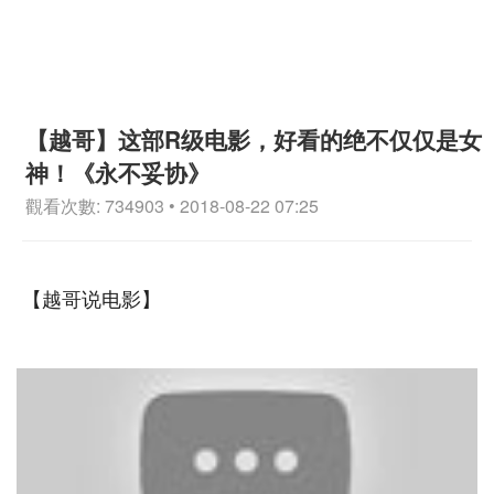
【越哥】这部R级电影，好看的绝不仅仅是女
神！《永不妥协》
觀看次數: 734903 • 2018-08-22 07:25
【越哥说电影】