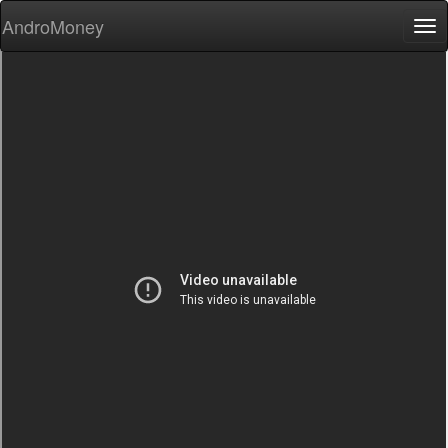
AndroMoney
Tog
nav