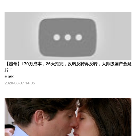
【越哥】170万成本，26天拍完，反转反转再反转，大师级国产悬疑
片！
# 359
2020-08-07 14:05