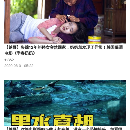
【越哥】失踪12年的孙女突然回家，奶奶却发现了异常！韩国催泪
电影《季春奶奶》
# 362
2020-08-01 05:22
【越哥】这部电影跟99%的人都有关，没有一个恐怖镜头，却看得