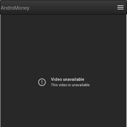
AndroMoney
Tog
nav