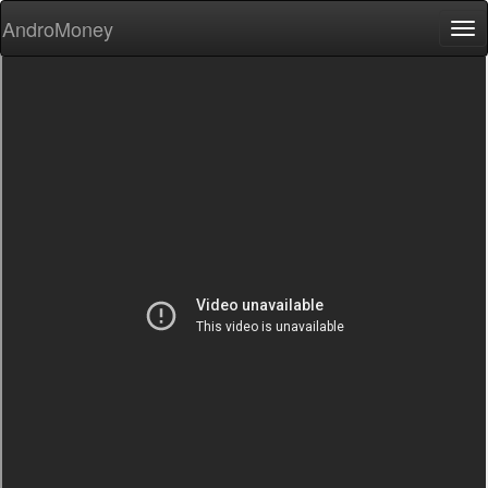
AndroMoney
Tog
nav