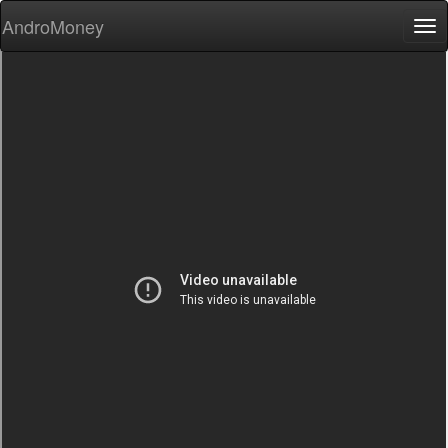
AndroMoney
Tog
nav