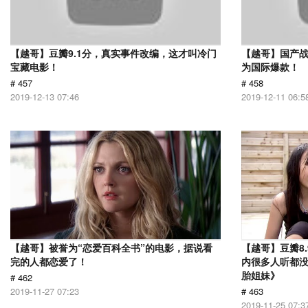
【越哥】豆瓣9.1分，真实事件改编，这才叫冷门
【越哥】国产
宝藏电影！
为国际爆款！
# 457
# 458
2019-12-13 07:46
2019-12-11 06:5
【越哥】被誉为“恋爱百科全书”的电影，据说看
【越哥】豆瓣8
完的人都恋爱了！
内很多人听都
胎姐妹》
# 462
2019-11-27 07:23
# 463
2019-11-25 07:3