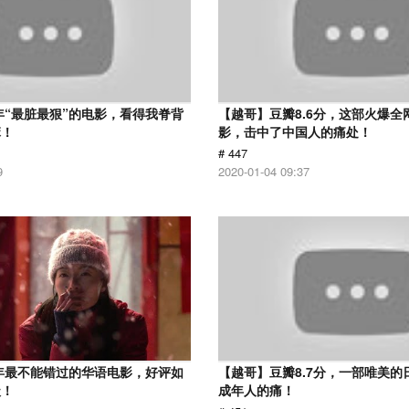
7年“最脏最狠”的电影，看得我脊背
【越哥】豆瓣8.6分，这部火爆全
麻！
影，击中了中国人的痛处！
# 447
9
2020-01-04 09:37
9年最不能错过的华语电影，好评如
【越哥】豆瓣8.7分，一部唯美的
级！
成年人的痛！