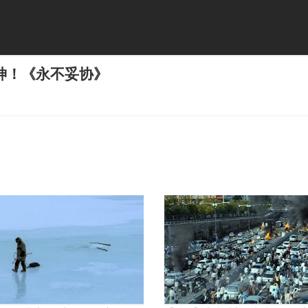
神！《永不妥协》