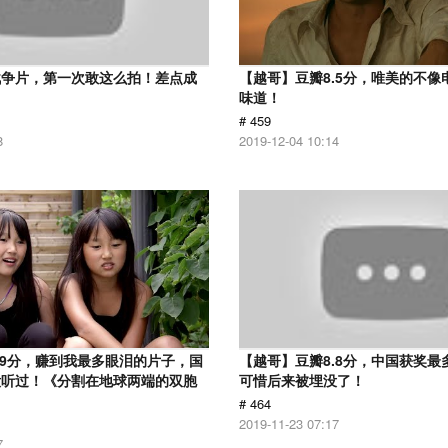
战争片，第一次敢这么拍！差点成
【越哥】豆瓣8.5分，唯美的不像
味道！
# 459
8
2019-12-04 10:14
.9分，赚到我最多眼泪的片子，国
【越哥】豆瓣8.8分，中国获奖最
没听过！《分割在地球两端的双胞
可惜后来被埋没了！
# 464
2019-11-23 07:17
7