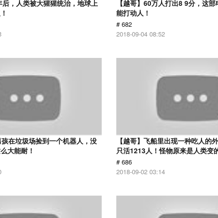
0年后，人类被大猩猩统治，地球上
【越哥】60万人打出8 9分，这
人！
能打动人！
# 682
3
2018-09-04 08:52
男孩在垃圾场捡到一个机器人，没
【越哥】飞船里出现一种吃人的外
这么大能耐！
只活1213人！怪物原来是人类变
# 686
0
2018-09-02 03:14