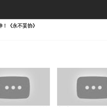
神！《永不妥协》