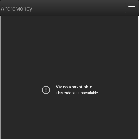
AndroMoney
Tog
nav