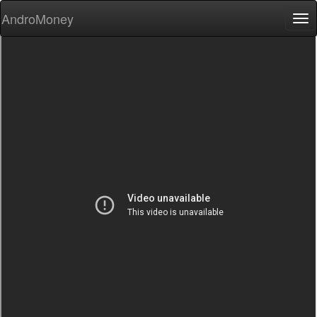
AndroMoney
Tog
nav