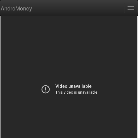
AndroMoney
Tog
nav