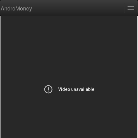
AndroMoney
Tog
nav