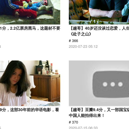
.1分，2.2亿票房黑马，这题材不要
【越哥】40岁还没谈过恋爱，人
《处子之山》
# 366
4
2020-07-23 05:12
.9分，这部30年前的华语电影，看
【越哥】豆瓣9.4分，又一部国宝
中国人能拍得出来！
# 370
5
2020-07-15 06:33