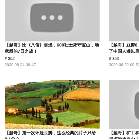
【越哥】比《八佰》更燃，600壮士死守宝山，地
【越哥】豆瓣8
狱般的7日之战！
了中国人难以
# 352
# 353
2020-08-24 09:47
2020-08-22 09:5
【越哥】第一次怀疑豆瓣，这么经典的片子只给
【越哥】矿工
8.1分？
用贞操换自由