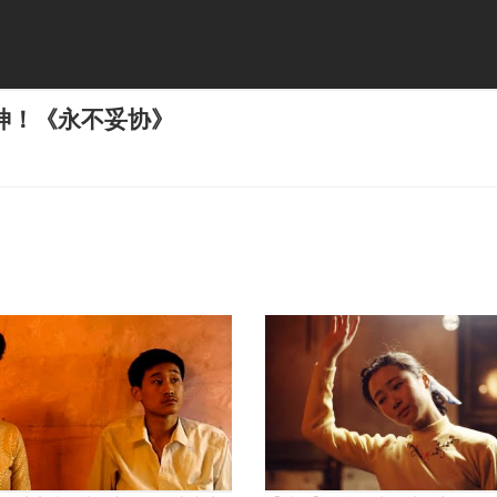
神！《永不妥协》