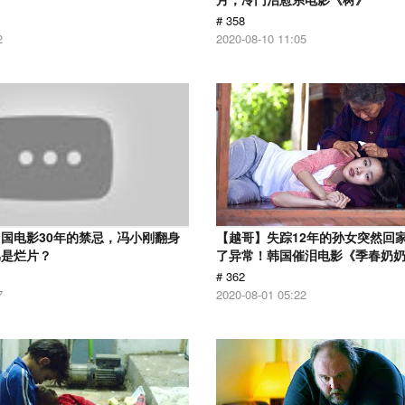
# 358
2
2020-08-10 11:05
国电影30年的禁忌，冯小刚翻身
【越哥】失踪12年的孙女突然回
骂是烂片？
了异常！韩国催泪电影《季春奶
# 362
7
2020-08-01 05:22