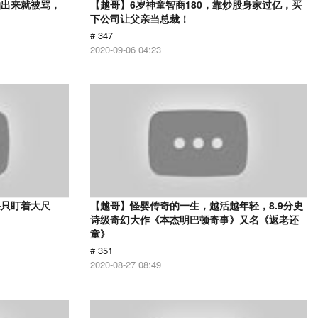
拍出来就被骂，
【越哥】6岁神童智商180，靠炒股身家过亿，买
下公司让父亲当总裁！
# 347
2020-09-06 04:23
果只盯着大尺
【越哥】怪婴传奇的一生，越活越年轻，8.9分史
诗级奇幻大作《本杰明巴顿奇事》又名《返老还
童》
# 351
2020-08-27 08:49