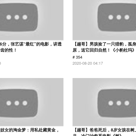
.6分，张艺谋“最红”的电影，讲透
【越哥】男孩捡了一只猎豹，孤
启齿的性！
原，送它回归自然！《小豹杜玛
# 354
0
2020-08-20 04:17
和妓女的淘金梦：用私处藏黄金，
【越哥】爸爸死后，8岁女孩在树
！
月，冷门治愈系电影《树》