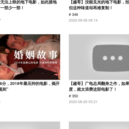
部无法上映的地下电影，如此接地
【越哥】没能见光的地下电影，
看一部少一部！
但这种味道却再难复制！
# 346
7
2020-09-08 06:14
.6分，2019年最压抑的电影，揭开
【越哥】广电总局翻身之作，如
规则”
度，就太浪费这部电影了！
# 350
1
2020-08-29 03:21