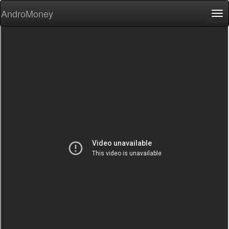
AndroMoney
Tog
nav