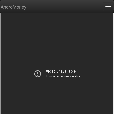
AndroMoney
Tog
nav