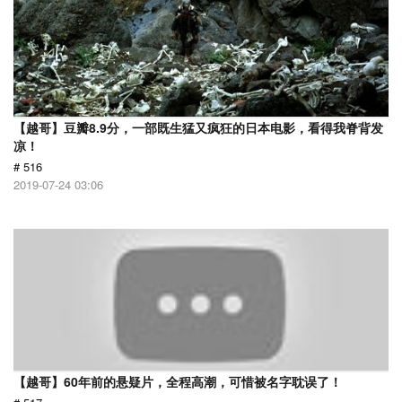
【越哥】豆瓣8.9分，一部既生猛又疯狂的日本电影，看得我脊背发
凉！
# 516
2019-07-24 03:06
【越哥】60年前的悬疑片，全程高潮，可惜被名字耽误了！