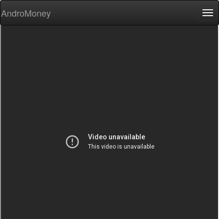
AndroMoney
Tog
nav