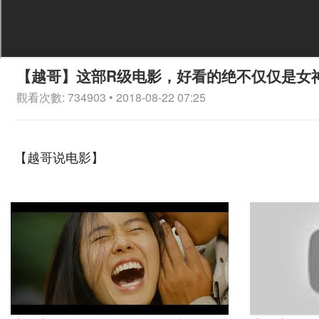
【越哥】这部R级电影，好看的绝不仅仅是女
觀看次數: 734903 • 2018-08-22 07:25
【越哥说电影】