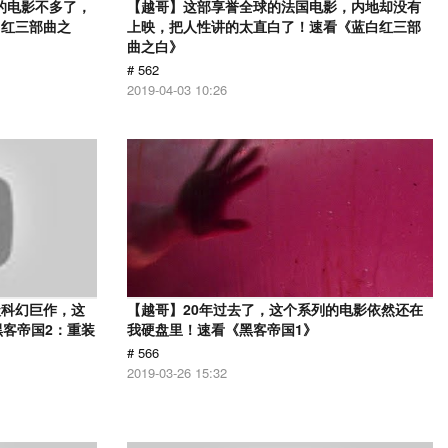
的电影不多了，
【越哥】这部享誉全球的法国电影，内地却没有
白红三部曲之
上映，把人性讲的太直白了！速看《蓝白红三部
曲之白》
# 562
2019-04-03 10:26
级科幻巨作，这
【越哥】20年过去了，这个系列的电影依然还在
黑客帝国2：重装
我硬盘里！速看《黑客帝国1》
# 566
2019-03-26 15:32