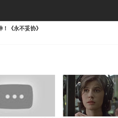
神！《永不妥协》