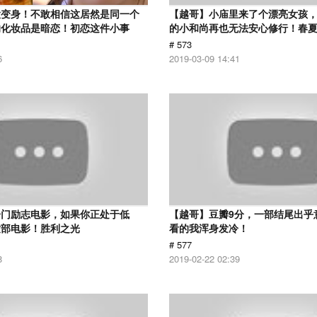
大变身！不敢相信这居然是同一个
【越哥】小庙里来了个漂亮女孩
的化妆品是暗恋！初恋这件小事
的小和尚再也无法安心修行！春
# 573
6
2019-03-09 14:41
冷门励志电影，如果你正处于低
【越哥】豆瓣9分，一部结尾出乎
这部电影！胜利之光
看的我浑身发冷！
# 577
8
2019-02-22 02:39