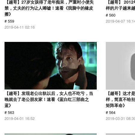
【越哥】27岁女孩得了老年痴呆，严重时小便失
【越哥】 20
禁，丈夫的行为让人唏嘘！速看《我脑中的橡皮
样的片子越来
擦》
# 560
# 559
2019-04-07 16:1
2019-04-11 02:16
【越哥】发现老公出轨以后，女人也不吃亏，当
【越哥】这才是
晚就去了老公朋友家！速看《蓝白红三部曲之
样，简直不给别
蓝》
矩阵革命》
# 563
# 564
2019-04-01 16:52
2019-03-31 08:3