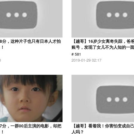
.8分，这种片子也只有日本人才拍
【越哥】16岁少女离奇失踪，爸
了！
账号，发现了女儿不为人知的一
# 581
0
2019-01-29 02:17
.7分，一群00后主演的电影，却把
【越哥】看着我！你害怕变成自
了！
人吗？