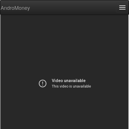
AndroMoney
Tog
nav