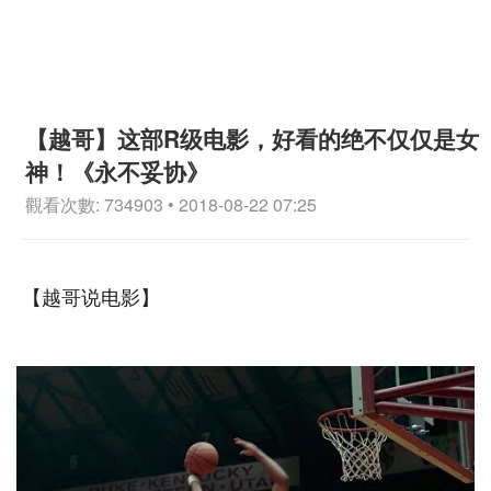
【越哥】这部R级电影，好看的绝不仅仅是女
神！《永不妥协》
觀看次數: 734903 • 2018-08-22 07:25
【越哥说电影】