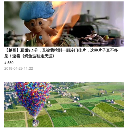
【越哥】豆瓣9.1分，又被我挖到一部冷门佳片，这种片子真不多
见！速看《鳄鱼波鞋走天涯》
# 550
2019-04-29 11:22