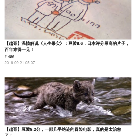
【越哥】温情解说《人生果实》：豆瓣9.6，日本评分最高的片子，
百年难得一见！
# 486
2019-09-21 05:07
【越哥】豆瓣9.2分，一部几乎绝迹的冒险电影，真的是太治愈
了！