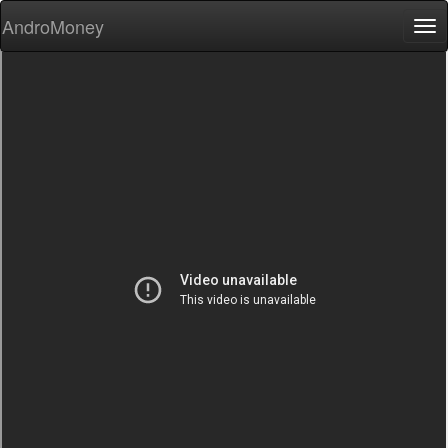
AndroMoney
Tog
nav