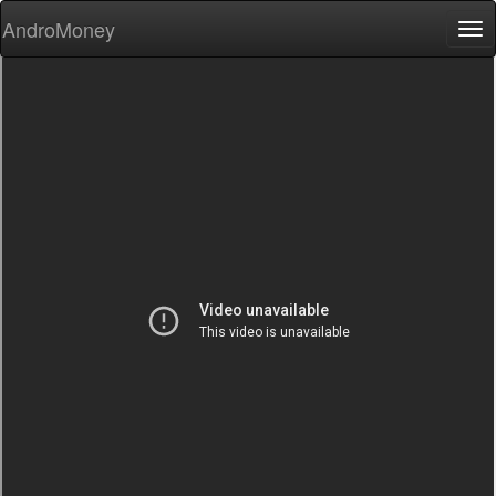
AndroMoney
Tog
nav