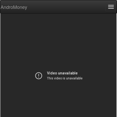
AndroMoney
Tog
nav