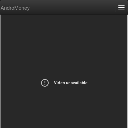
AndroMoney
Tog
nav