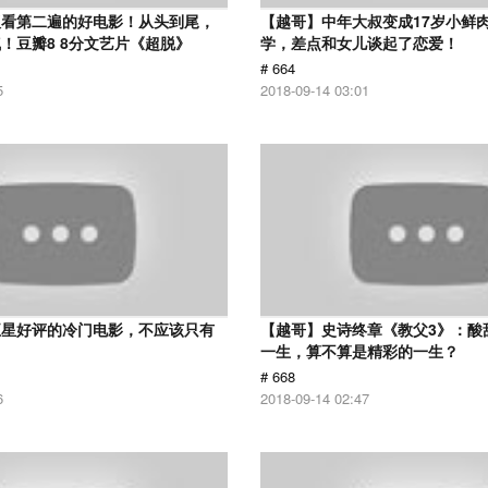
议看第二遍的好电影！从头到尾，
【越哥】中年大叔变成17岁小鲜
！豆瓣8 8分文艺片《超脱》
学，差点和女儿谈起了恋爱！
# 664
5
2018-09-14 03:01
五星好评的冷门电影，不应该只有
【越哥】史诗终章《教父3》：酸
！
一生，算不算是精彩的一生？
# 668
6
2018-09-14 02:47