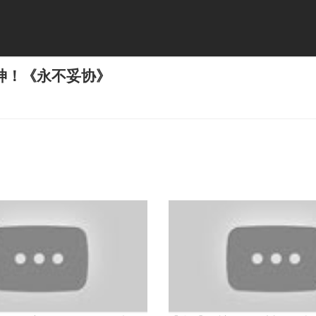
神！《永不妥协》