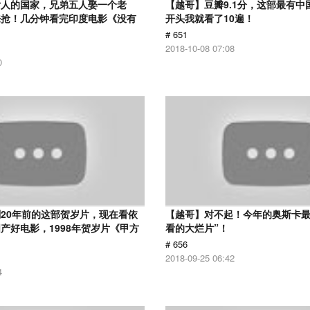
女人的国家，兄弟五人娶一个老
【越哥】豆瓣9.1分，这部最有中
来抢！几分钟看完印度电影《没有
开头我就看了10遍！
# 651
2018-10-08 07:08
0
20年前的这部贺岁片，现在看依
【越哥】对不起！今年的奥斯卡最
产好电影，1998年贺岁片《甲方
看的大烂片”！
# 656
2018-09-25 06:42
4