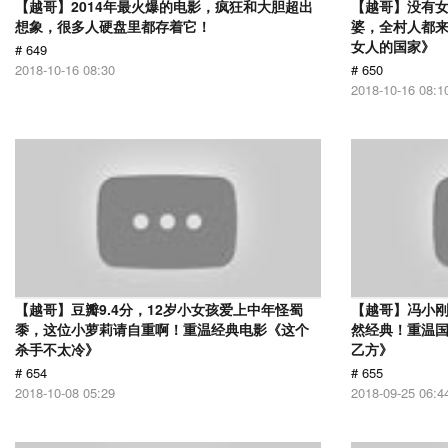
【越哥】2014年最火爆的电影，疯狂和大胆超出
【越哥】没有
想象，很多人硬盘里都存着它！
婆，全村人都
女人的国家》
# 649
2018-10-16 08:30
# 650
2018-10-16 08:1
【越哥】豆瓣9.4分，12岁小女孩爱上中年怪蜀
【越哥】冯小刚
黍，这位小萝莉请自重啊！重温经典电影《这个
然经典！重温国
杀手不太冷》
乙方》
# 654
# 655
2018-10-08 05:29
2018-09-25 06:4