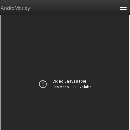
AndroMoney
Tog
nav