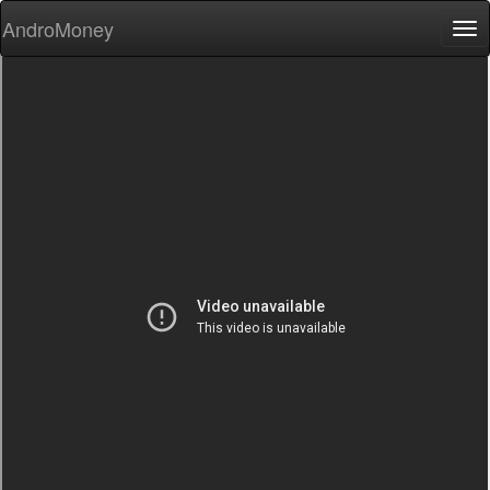
AndroMoney
Tog
nav