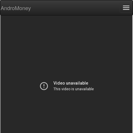
AndroMoney
Tog
nav