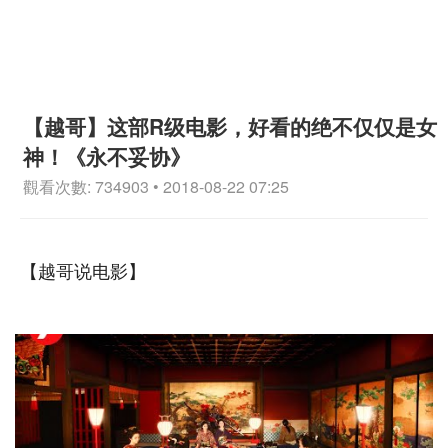
【越哥】这部R级电影，好看的绝不仅仅是女
神！《永不妥协》
觀看次數: 734903 • 2018-08-22 07:25
【越哥说电影】