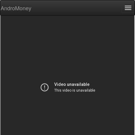
AndroMoney
Tog
nav