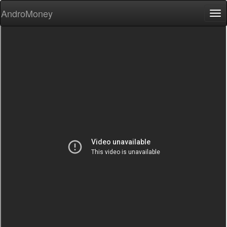
AndroMoney
Tog
nav