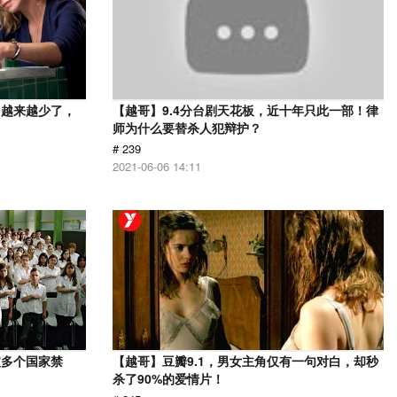
，越来越少了，
【越哥】9.4分台剧天花板，近十年只此一部！律
师为什么要替杀人犯辩护？
# 239
2021-06-06 14:11
被多个国家禁
【越哥】豆瓣9.1，男女主角仅有一句对白，却秒
杀了90%的爱情片！