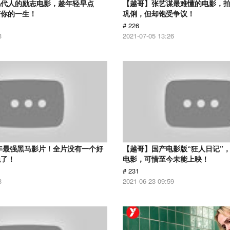
几代人的励志电影，趁年轻早点
【越哥】张艺谋最难懂的电影，
变你的一生！
巩俐，但却饱受争议！
# 226
3
2021-07-05 13:26
6年最强黑马影片！全片没有一个好
【越哥】国产电影版“狂人日记”
绝了！
电影，可惜至今未能上映！
# 231
3
2021-06-23 09:59