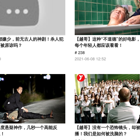
分都嫌少，前无古人的神剧！杀人犯
【越哥】这种“不道德”的好电影
该被原谅吗？
每个年轻人都应该看看！
# 238
0
2021-06-08 12:52
年度悬疑神作，几秒一个高能反
【越哥】没有一个恐怖镜头，却
尾！
播！我们是如何被洗脑的？