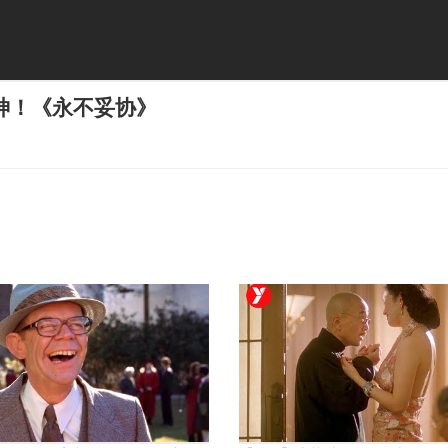
神！《永不妥协》