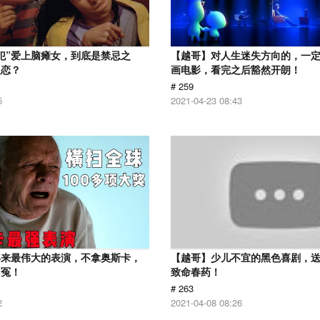
犯”爱上脑瘫女，到底是禁忌之
【越哥】对人生迷失方向的，一
之恋？
画电影，看完之后豁然开朗！
# 259
5
2021-04-23 08:43
年来最伟大的表演，不拿奥斯卡，
【越哥】少儿不宜的黑色喜剧，
叫冤！
致命春药！
# 263
2
2021-04-08 08:26