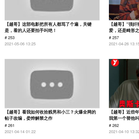
【越哥】这部电影把所有人都骂了个遍，关键
【越哥】“强奸
是，看的人还要拍手叫绝！
爱，还是畸形
# 253
# 257
2021-05-06 13:25
2021-04-26 13:1
【越哥】看我如何收拾贱男和小三？火爆全网的
【越哥】近些
帖子改编，娄烨解禁之作
我第一个替他
# 261
# 262
2021-04-14 01:22
2021-04-10 13:3