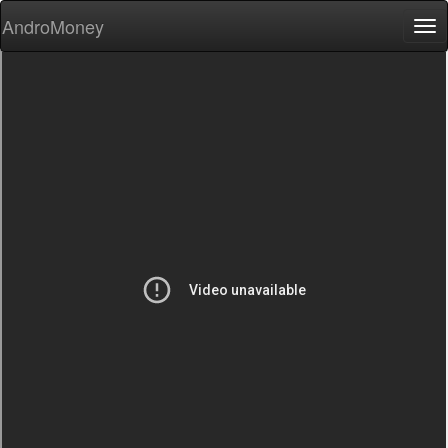
AndroMoney
Tog
nav