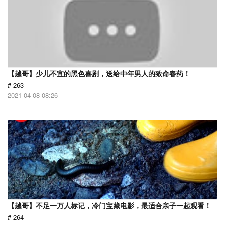
【越哥】少儿不宜的黑色喜剧，送给中年男人的致命春药！
# 263
2021-04-08 08:26
【越哥】不足一万人标记，冷门宝藏电影，最适合亲子一起观看！
# 264