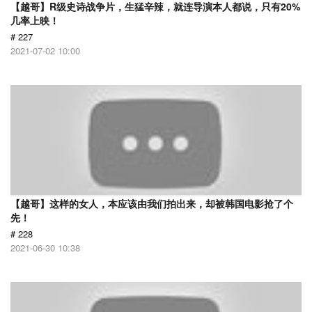
【越哥】R级史诗战争片，生猛辛辣，就连导演本人都说，只有20%
几率上映！
# 227
2021-07-02 10:00
【越哥】这样的女人，本应该由我们拍出来，却被韩国电影抢了个
先！
# 228
2021-06-30 10:38