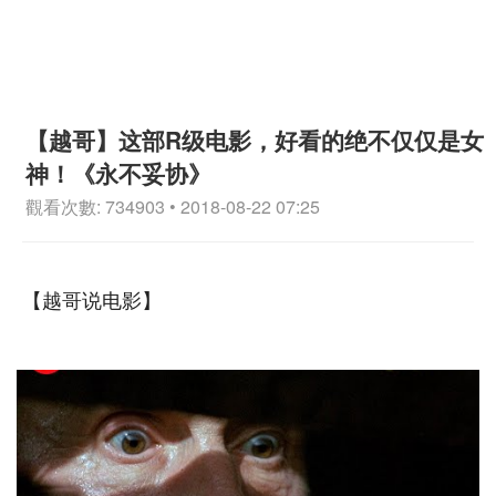
【越哥】这部R级电影，好看的绝不仅仅是女
神！《永不妥协》
觀看次數: 734903 • 2018-08-22 07:25
【越哥说电影】