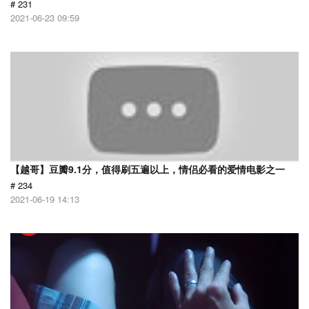
# 231
2021-06-23 09:59
【越哥】豆瓣9.1分，值得刷五遍以上，情侣必看的爱情电影之一
# 234
2021-06-19 14:13