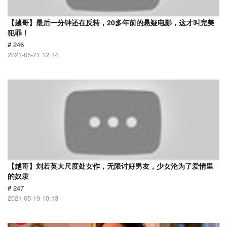
【越哥】最后一分钟还在反转，20多年前的悬疑电影，这才叫完美
犯罪！
# 246
2021-05-21 12:14
【越哥】刘若英大尺度处女作，无限讨好男友，少女沦为了爱情里
的奴隶
# 247
2021-05-19 10:13