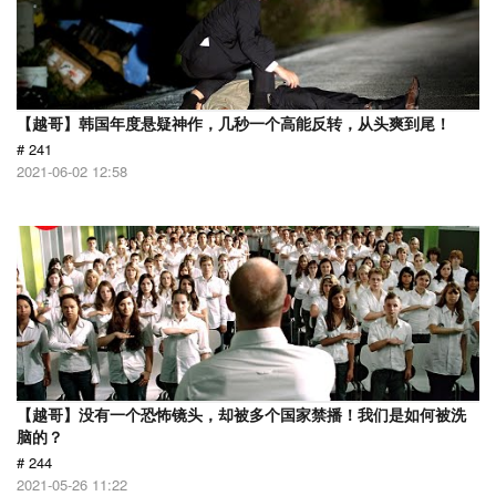
【越哥】韩国年度悬疑神作，几秒一个高能反转，从头爽到尾！
# 241
2021-06-02 12:58
【越哥】没有一个恐怖镜头，却被多个国家禁播！我们是如何被洗
脑的？
# 244
2021-05-26 11:22