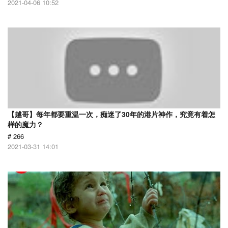
2021-04-06 10:52
【越哥】每年都要重温一次，痴迷了30年的港片神作，究竟有着怎
样的魔力？
# 266
2021-03-31 14:01