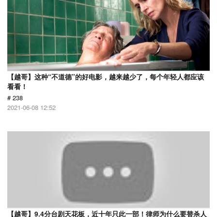
【越哥】这种“不道德”的好电影，越来越少了，每个年轻人都应该
看看！
# 238
2021-06-08 12:52
【越哥】9.4分台剧天花板，近十年只此一部！律师为什么要替杀人