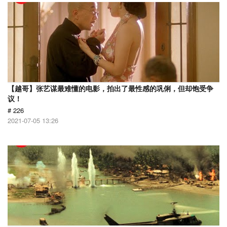
【越哥】张艺谋最难懂的电影，拍出了最性感的巩俐，但却饱受争
议！
# 226
2021-07-05 13:26