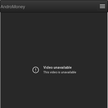
AndroMoney
Tog
nav