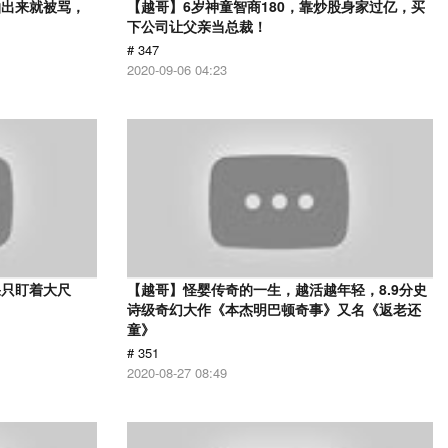
拍出来就被骂，
【越哥】6岁神童智商180，靠炒股身家过亿，买
下公司让父亲当总裁！
# 347
2020-09-06 04:23
果只盯着大尺
【越哥】怪婴传奇的一生，越活越年轻，8.9分史
诗级奇幻大作《本杰明巴顿奇事》又名《返老还
童》
# 351
2020-08-27 08:49