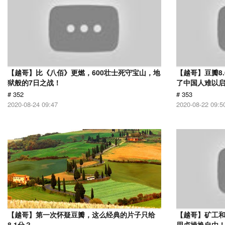
【越哥】比《八佰》更燃，600壮士死守宝山，地
【越哥】豆瓣8
狱般的7日之战！
了中国人难以
# 352
# 353
2020-08-24 09:47
2020-08-22 09:5
【越哥】第一次怀疑豆瓣，这么经典的片子只给
【越哥】矿工
8.1分？
用贞操换自由