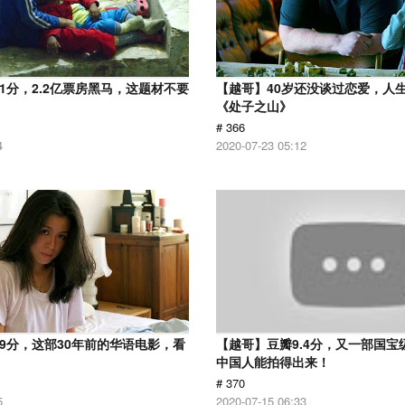
.1分，2.2亿票房黑马，这题材不要
【越哥】40岁还没谈过恋爱，人
《处子之山》
# 366
4
2020-07-23 05:12
.9分，这部30年前的华语电影，看
【越哥】豆瓣9.4分，又一部国宝
中国人能拍得出来！
# 370
5
2020-07-15 06:33