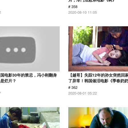
# 358
2
2020-08-10 11:05
国电影30年的禁忌，冯小刚翻身
【越哥】失踪12年的孙女突然回
骂是烂片？
了异常！韩国催泪电影《季春奶
# 362
7
2020-08-01 05:22