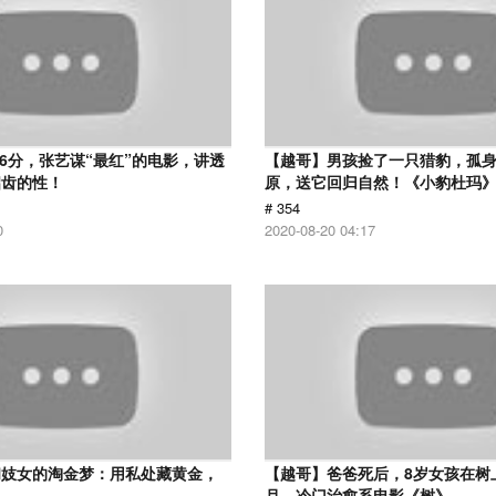
.6分，张艺谋“最红”的电影，讲透
【越哥】男孩捡了一只猎豹，孤
启齿的性！
原，送它回归自然！《小豹杜玛
# 354
0
2020-08-20 04:17
和妓女的淘金梦：用私处藏黄金，
【越哥】爸爸死后，8岁女孩在树
！
月，冷门治愈系电影《树》