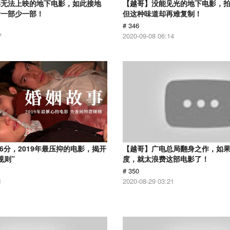
部无法上映的地下电影，如此接地
【越哥】没能见光的地下电影，
看一部少一部！
但这种味道却再难复制！
# 346
7
2020-09-08 06:14
.6分，2019年最压抑的电影，揭开
【越哥】广电总局翻身之作，如
规则”
度，就太浪费这部电影了！
# 350
1
2020-08-29 03:21