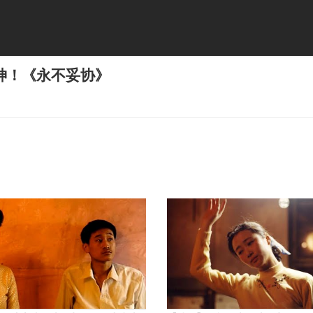
神！《永不妥协》