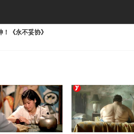
神！《永不妥协》