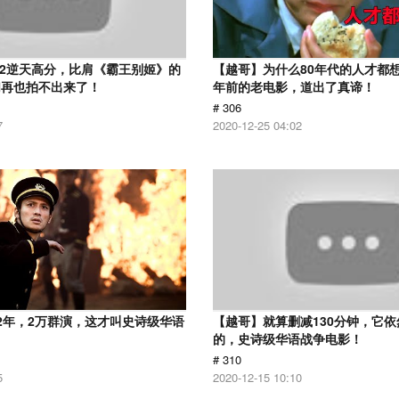
.2逆天高分，比肩《霸王别姬》的
【越哥】为什么80年代的人才都想
们再也拍不出来了！
年前的老电影，道出了真谛！
# 306
7
2020-12-25 04:02
2年，2万群演，这才叫史诗级华语
【越哥】就算删减130分钟，它
的，史诗级华语战争电影！
# 310
5
2020-12-15 10:10