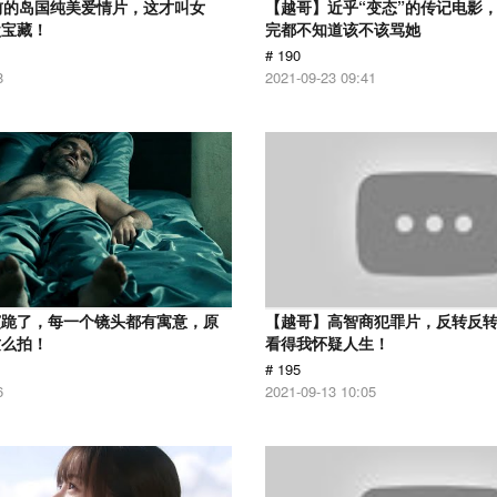
前的岛国纯美爱情片，这才叫女
【越哥】近乎“变态”的传记电影
盘宝藏！
完都不知道该不该骂她
# 190
8
2021-09-23 09:41
演跪了，每一个镜头都有寓意，原
【越哥】高智商犯罪片，反转反
这么拍！
看得我怀疑人生！
# 195
6
2021-09-13 10:05