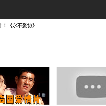
神！《永不妥协》