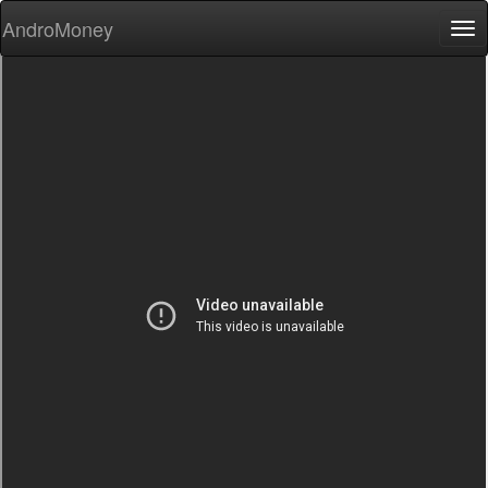
AndroMoney
Tog
nav