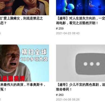
犯”爱上脑瘫女，到底是禁忌之
【越哥】对人生迷失方向的，一
之恋？
画电影，看完之后豁然开朗！
# 259
5
2021-04-23 08:43
年来最伟大的表演，不拿奥斯卡，
【越哥】少儿不宜的黑色喜剧，
叫冤！
致命春药！
# 263
2
2021-04-08 08:26