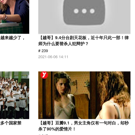
，越来越少了，
【越哥】9.4分台剧天花板，近十年只此一部！律
师为什么要替杀人犯辩护？
# 239
2021-06-06 14:11
被多个国家禁
【越哥】豆瓣9.1，男女主角仅有一句对白，却秒
杀了90%的爱情片！