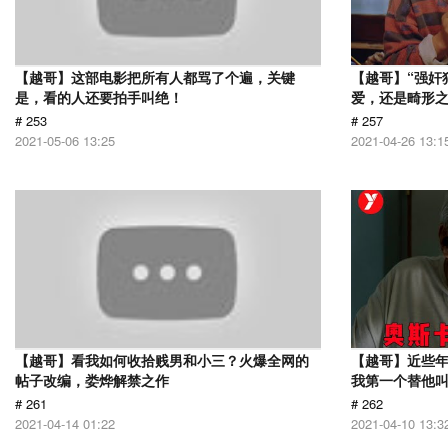
【越哥】这部电影把所有人都骂了个遍，关键
【越哥】“强奸
是，看的人还要拍手叫绝！
爱，还是畸形
# 253
# 257
2021-05-06 13:25
2021-04-26 13:1
【越哥】看我如何收拾贱男和小三？火爆全网的
【越哥】近些
帖子改编，娄烨解禁之作
我第一个替他
# 261
# 262
2021-04-14 01:22
2021-04-10 13:3