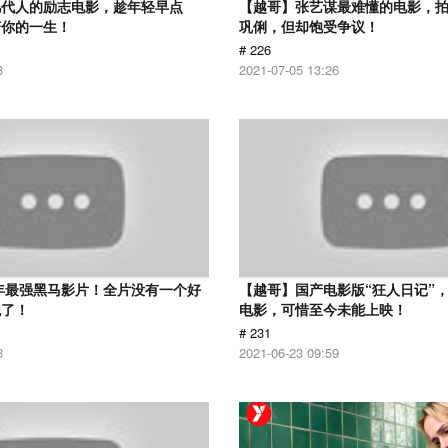
几代人的励志电影，趁年轻早点
【越哥】张艺谋最难懂的电影，
变你的一生！
巩俐，但却饱受争议！
# 226
3
2021-07-05 13:26
6年最强黑马影片！全片没有一个好
【越哥】国产电影版“狂人日记”
绝了！
电影，可惜至今未能上映！
# 231
3
2021-06-23 09:59