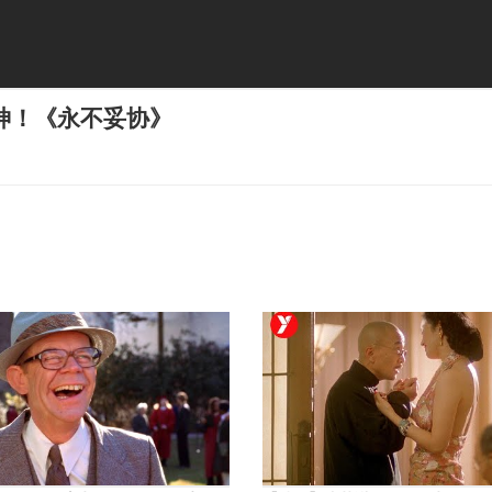
神！《永不妥协》