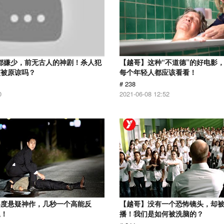
分都嫌少，前无古人的神剧！杀人犯
【越哥】这种“不道德”的好电影
该被原谅吗？
每个年轻人都应该看看！
# 238
0
2021-06-08 12:52
年度悬疑神作，几秒一个高能反
【越哥】没有一个恐怖镜头，却
尾！
播！我们是如何被洗脑的？