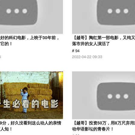
好的科幻电影，上映于30年前，
【越哥】陶红第一部电影，又纯
越它的！
落市井的女人演活了
# 94
6
2022-04-22 09:33
.9分，好久没看到这么动人的亲情
【越哥】投资50万，用8万尺弃
有人知！
动华语影坛的青春片！