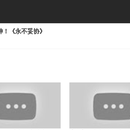
神！《永不妥协》