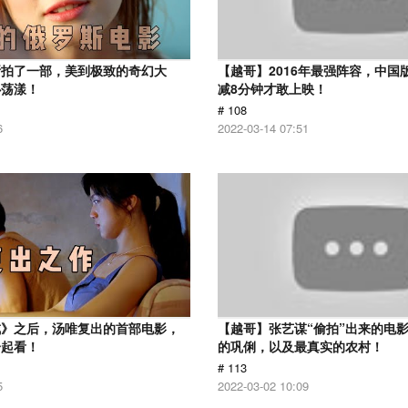
斯拍了一部，美到极致的奇幻大
【越哥】2016年最强阵容，中国
心荡漾！
减8分钟才敢上映！
# 108
6
2022-03-14 07:51
戒》之后，汤唯复出的首部电影，
【越哥】张艺谋“偷拍”出来的电
一起看！
的巩俐，以及最真实的农村！
# 113
5
2022-03-02 10:09