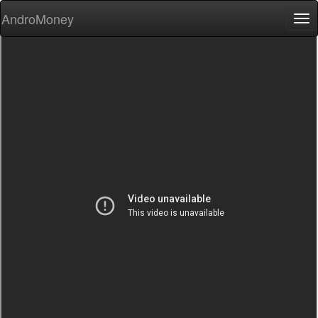
AndroMoney
Tog
nav