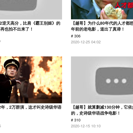
.2逆天高分，比肩《霸王别姬》的
【越哥】为什么80年代的人才都想
们再也拍不出来了！
年前的老电影，道出了真谛！
# 306
7
2020-12-25 04:02
2年，2万群演，这才叫史诗级华语
【越哥】就算删减130分钟，它
的，史诗级华语战争电影！
# 310
5
2020-12-15 10:10