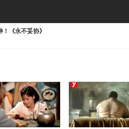
神！《永不妥协》