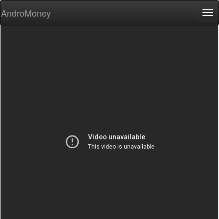
AndroMoney
Tog
nav